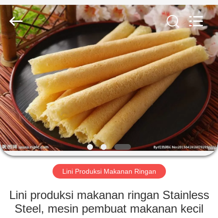
Jiangsu
RichYin
Machinery
Co.,
Ltd.
All
Rights
Reserved.
RUMAH
PRODUK
TENTANG
KAMI
TUR
PABRIK
Lini Produksi Makanan Ringan
Lini produksi makanan ringan Stainless
KONTROL
Steel, mesin pembuat makanan kecil