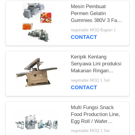
Mesin Pembuat
Permen Gelatin
Gummies 380V 3 Fase
50Hz
negotiable MOQ:Bagian 1
CONTACT
Keripik Kentang
Senyawa Lini produksi
Makanan Ringan
Kontrol Listrik 99kw
negotiable MOQ:1 Set
CONTACT
Multi Fungsi Snack
Food Production Line,
Egg Roll / Wafer
Production Line
negotiable MOQ:1 Set