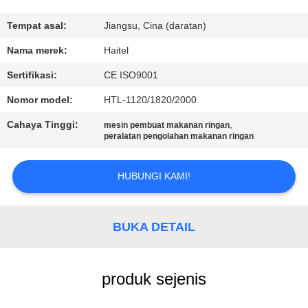
KUALITAS
Tempat asal:
Jiangsu, Cina (daratan)
HUBUNGI
Nama merek:
Haitel
KAMI
Sertifikasi:
CE ISO9001
Nomor model:
HTL-1120/1820/2000
PERMINTAAN
Cahaya Tinggi:
,
mesin pembuat makanan ringan
PENAWARAN
peralatan pengolahan makanan ringan
SITEMAP
HUBUNGI KAMI!
PRIVACY
BUKA DETAIL
POLICY
produk sejenis