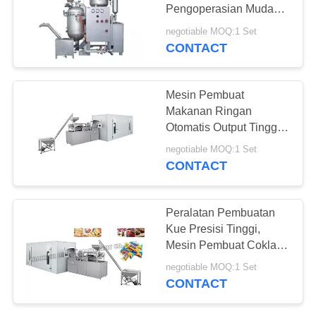
Pengoperasian Mudah
Desain Humanisasi
negotiable MOQ:1 Set
Humaniter
CONTACT
25
Peralatan Produksi
Mesin Pembuat
Roti
Makanan Ringan
Otomatis Output Tinggi
4500mm × 900mm ×
negotiable MOQ:1 Set
2500mm
CONTACT
34
Peralatan Pembuatan
makanan otomatis
Kue Presisi Tinggi,
Mesin Pembuat Coklat
mesin kemasan
Oatmeal
negotiable MOQ:1 Set
CONTACT