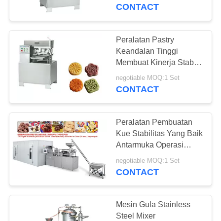
KUALITAS
CONTACT
HUBUNGI
Peralatan Pastry
30
KAMI
Keandalan Tinggi
Lini Produksi
Membuat Kinerja Stabil
Pemeliharaan Nyaman
PERMINTAAN
Makanan Ringan
negotiable MOQ:1 Set
CONTACT
PENAWARAN
Peralatan Pembuatan
SITEMAP
Kue Stabilitas Yang Baik
Antarmuka Operasi
23
Mesin - Manusia
PRIVACY
negotiable MOQ:1 Set
Jalur Produksi
CONTACT
POLICY
Sereal
Mesin Gula Stainless
Steel Mixer