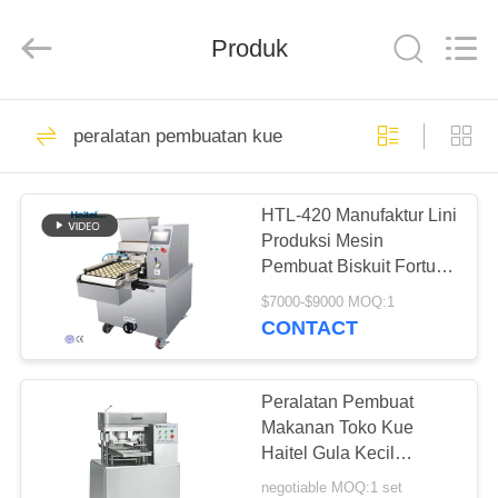
Jiangsu
RichYin
Machinery
Co.,
Produk
Ltd.
All
Rights
Reserved.
RUMAH
86
peralatan pembuatan kue
Jalur Produksi
PRODUK
Permen
HTL-420 Manufaktur Lini
Produksi Mesin
TENTANG
Pembuat Biskuit Fortune
KAMI
Cookies Otomatis
$7000-$9000 MOQ:1
CONTACT
46
TUR
Lini Produksi
PABRIK
Peralatan Pembuat
Makanan Toko Kue
Cokelat
Haitel Gula Kecil
KONTROL
Membuat Mesin
negotiable MOQ:1 set