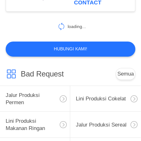
CONTACT
136
Mesin Pengemas
loading...
Kue
HUBUNGI KAMI!
Bad Request
Semua
124
Mesin Pembuat
Jalur Produksi
Lini Produksi Cokelat
Permen
Permen
Lini Produksi
Jalur Produksi Sereal
Makanan Ringan