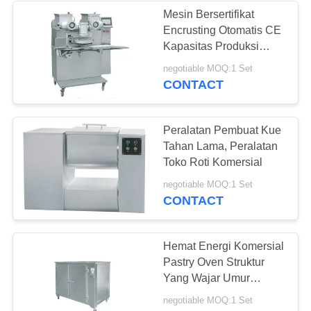
Mesin Bersertifikat
Encrusting Otomatis CE
83
Kapasitas Produksi
Mesin Pengemas
Besar
negotiable MOQ:1 Set
CONTACT
Permen
Peralatan Pembuat Kue
Tahan Lama, Peralatan
Toko Roti Komersial
34
negotiable MOQ:1 Set
CONTACT
Mesin Pengemasan
Cokelat
Hemat Energi Komersial
Pastry Oven Struktur
Yang Wajar Umur
Panjang
negotiable MOQ:1 Set