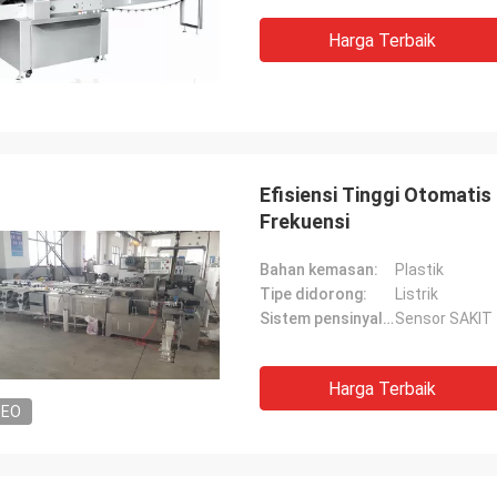
Harga Terbaik
Efisiensi Tinggi Otomati
Frekuensi
Bahan kemasan:
Plastik
Tipe didorong:
Listrik
Sistem pensinyalan:
Sensor SAKIT
Harga Terbaik
DEO