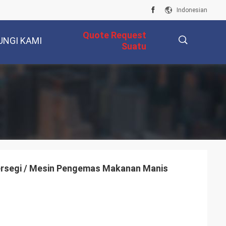
Indonesian
Quote Request
UNGI KAMI
Suatu
描
述
rsegi / Mesin Pengemas Makanan Manis