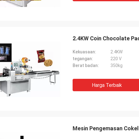
2.4KW Coin Chocolate Pac
Kekuasaan:
2.4KW
tegangan:
220 V
Berat badan:
350kg
Harga Terbaik
Mesin Pengemasan Cokela