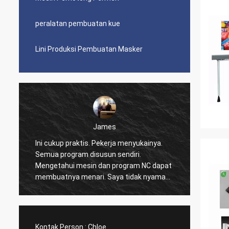
peralatan pembuatan kue
Lini Produksi Pembuatan Masker
James
Ini cukup praktis. Pekerja menyukainya.
Indah,
Semua program disusun sendiri.
juga s
Mengetahui mesin dan program NC dapat
lihat 
membuatnya menari. Saya tidak nyaman
sulit, 
dengan semua pengaturan data super
pengat
permanen.
sangat
dari s
kepada l
Kontak Person :
Chloe