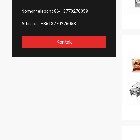
hati nu
Nomor telepon :
86-13770276058
Ada apa :
+8613770276058
Kontak