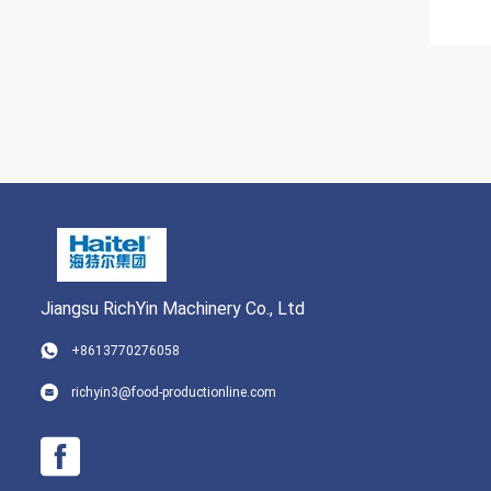
Jiangsu RichYin Machinery Co., Ltd
+8613770276058
richyin3@food-productionline.com