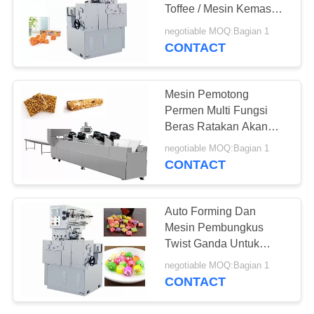
Toffee / Mesin Kemasan
Lipat
negotiable MOQ:Bagian 1
CONTACT
25
Peralatan Produksi
Mesin Pemotong
Roti
Permen Multi Fungsi
Beras Ratakan Akan
Memotong Lini Produksi
negotiable MOQ:Bagian 1
Pemotongan
CONTACT
34
Auto Forming Dan
makanan otomatis
Mesin Pembungkus
Twist Ganda Untuk
mesin kemasan
Produk Permen
negotiable MOQ:Bagian 1
Berbentuk Kolom Dan
CONTACT
Kotak