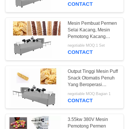
KUALITAS
CONTACT
HUBUNGI
Mesin Pembuat Permen
30
KAMI
Selai Kacang, Mesin
Lini Produksi
Pemotong Kacang
Rapuh
PERMINTAAN
Makanan Ringan
negotiable MOQ:1 Set
CONTACT
PENAWARAN
Output Tinggi Mesin Puff
SITEMAP
Snack Otomatis Penuh
Yang Beroperasi
23
Dengan Layar Sentuh
PRIVACY
negotiable MOQ:Bagian 1
Jalur Produksi
CONTACT
POLICY
Sereal
3.55kw 380V Mesin
Pemotong Permen