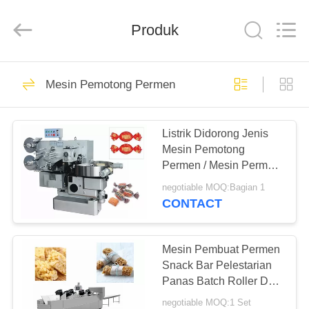
Jiangsu
RichYin
Machinery
Co.,
Produk
Ltd.
All
Rights
Reserved.
RUMAH
86
Mesin Pemotong Permen
Jalur Produksi
PRODUK
Permen
Listrik Didorong Jenis
Mesin Pemotong
TENTANG
Permen / Mesin Permen
KAMI
Karet
negotiable MOQ:Bagian 1
CONTACT
46
TUR
Lini Produksi
PABRIK
Mesin Pembuat Permen
Snack Bar Pelestarian
Cokelat
Panas Batch Roller Dan
KONTROL
Rope Sizer
negotiable MOQ:1 Set