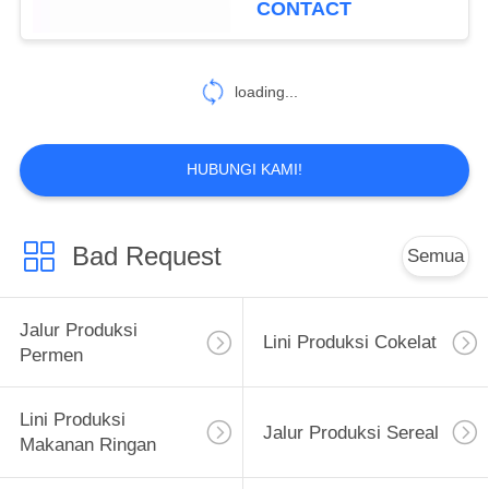
CONTACT
136
Mesin Pengemas
loading...
Kue
HUBUNGI KAMI!
Bad Request
Semua
124
Mesin Pembuat
Jalur Produksi
Lini Produksi Cokelat
Permen
Permen
Lini Produksi
Jalur Produksi Sereal
Makanan Ringan