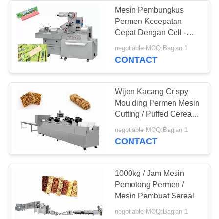
Mesin Pembungkus
Permen Kecepatan
83
Cepat Dengan Cell -
Mesin Pengemas
Computer Automatic
negotiable MOQ:Bagian 1
Controlling
CONTACT
Permen
Wijen Kacang Crispy
Moulding Permen Mesin
Cutting / Puffed Cereal
Bar Forming Machine
34
negotiable MOQ:Bagian 1
CONTACT
Mesin Pengemasan
Cokelat
1000kg / Jam Mesin
Pemotong Permen /
Mesin Pembuat Sereal
negotiable MOQ:Bagian 1