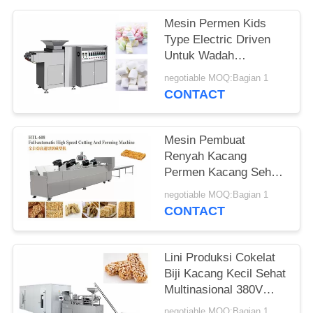
Mesin Permen Kids
Type Electric Driven
Untuk Wadah
Polyethylene
negotiable MOQ:Bagian 1
CONTACT
Mesin Pembuat
Renyah Kacang
Permen Kacang Sehat
Dengan Kontrol Mikro
negotiable MOQ:Bagian 1
CONTACT
Lini Produksi Cokelat
Biji Kacang Kecil Sehat
Multinasional 380V
5.5KW
negotiable MOQ:Bagian 1