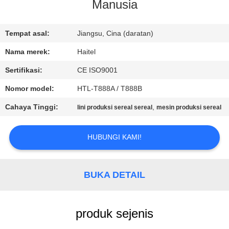
KUALITAS
Manusia
HUBUNGI
Tempat asal:
Jiangsu, Cina (daratan)
KAMI
Nama merek:
Haitel
Sertifikasi:
CE ISO9001
PERMINTAAN
Nomor model:
HTL-T888A / T888B
PENAWARAN
Cahaya Tinggi:
,
lini produksi sereal sereal
mesin produksi sereal
SITEMAP
HUBUNGI KAMI!
PRIVACY
BUKA DETAIL
POLICY
produk sejenis