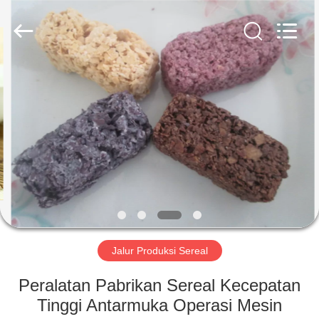
Jiangsu
RichYin
Machinery
Co.,
Ltd.
All
Rights
Reserved.
RUMAH
PRODUK
TENTANG
KAMI
TUR
PABRIK
Jalur Produksi Sereal
Peralatan Pabrikan Sereal Kecepatan
KONTROL
Tinggi Antarmuka Operasi Mesin