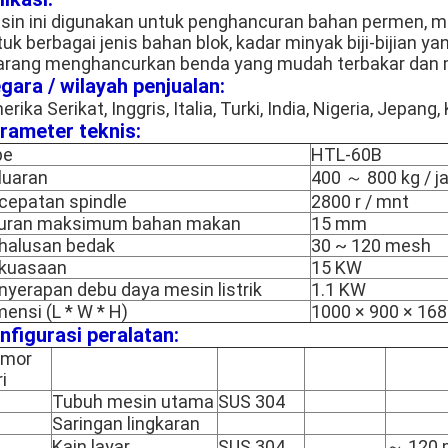
sin ini digunakan untuk penghancuran bahan permen, med
uk berbagai jenis bahan blok, kadar minyak biji-bijian y
larang menghancurkan benda yang mudah terbakar dan 
gara / wilayah penjualan:
rika Serikat, Inggris, Italia, Turki, India, Nigeria, Jepan
rameter teknis:
pe
HTL-60B
luaran
400 ～ 800 kg / j
cepatan spindle
2800 r / mnt
uran maksimum bahan makan
15 mm
halusan bedak
30 ~ 120 mesh
kuasaan
15 KW
nyerapan debu daya mesin listrik
1.1 KW
mensi (L * W * H)
1000 × 900 × 16
nfigurasi peralatan:
mor
i
Tubuh mesin utama
SUS 304
Saringan lingkaran
Kain layar
SUS 304
～ 120 m