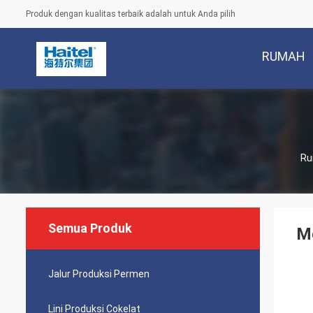
Produk dengan kualitas terbaik adalah untuk Anda pilih
RUMAH
R
Semua Produk
Me
Jalur Produksi Permen
Lini Produksi Cokelat