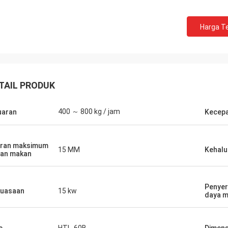
Harga Te
TAIL PRODUK
400 ～ 800 kg / jam
uaran
Kecepa
r
Thomas
 nyata, logistik
ran maksimum
Mesin sangat bagus, garansi satu tahun,
15 MM
Kehalu
 banyak mesin,
an makan
layanan seumur hidup. Mesin itu
 kemasan sangat
berkualitas baik.
irim video,
Penyer
ng Engineer juga
uasaan
15 kw
daya me
fisik dan vendor
at berterima kasih
dor. Pembeli