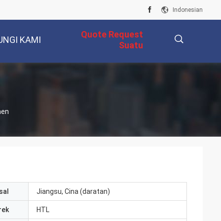
Indonesian
Quote Request
UNGI KAMI
Suatu
描
men
述
sal
Jiangsu, Cina (daratan)
rek
HTL