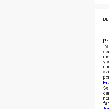
DE
Pr
In
ge
me
ya
na
ak
po
Fit
Sel
da
no
fa
Ap