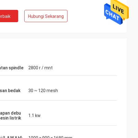
rbaik
Hubungi Sekarang
tan spindle
2800 r / mnt
san bedak
30 ~ 120 mesh
apan debu
1.1 kw
sin listrik