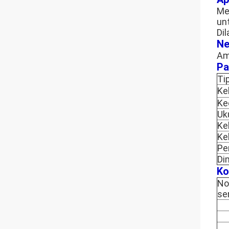
Me
unt
Di
Ne
Ame
Pa
Ti
Ke
Ke
Uk
Ke
Ke
Pe
Di
Ko
No
ser