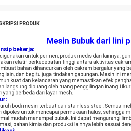
SKRIPSI PRODUK
Mesin Bubuk dari lini 
insip bekerja:
i digunakan untuk permen, produk medis dan lainnya, gun
rakan relatif berkecepatan tinggi antara aktivitas cakra
mbuat bahan dihancurkan oleh cakram bergalur yang b
ng lain, dan begitu juga tindakan gabungan.
Mesin ini mem
mun kuat dan kelancaran yang memastikan efek pengha
an langsung dibuang oleh ruang penggilingan inang.
Ukur
ri yang berbeda dari layar mesh.
ur:
uruh bodi mesin terbuat dari stainless steel.
Semua mela
n dipoles untuk mencapai permukaan halus, sehingga 
rmal mudah menempel bubuk.
Ini dapat mengurangi limb
rmasi, bahan kimia dan produksi lainnya lebih sesuai de
likasi: