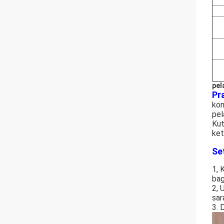
pel
Pr
kon
pel
Kut
ket
Se
1, 
bag
2, 
sar
3. 