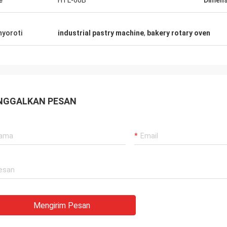
e
HTL-60B
Dimensi
yoroti
industrial pastry machine
,
bakery rotary oven
NGGALKAN PESAN
Mengirim Pesan