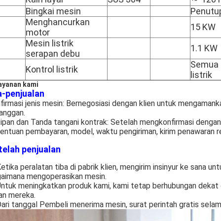
Bingkai mesin
Penutup
Menghancurkan
15 KW
motor
Mesin listrik
1.1 KW
serapan debu
Semua k
Kontrol listrik
listrik
ayanan kami
a-penjualan
firmasi jenis mesin: Bernegosiasi dengan klien untuk mengaman
anggan.
ipan dan Tanda tangani kontrak: Setelah mengkonfirmasi dengan
entuan pembayaran, model, waktu pengiriman, kirim penawaran re
telah penjualan
Ketika peralatan tiba di pabrik klien, mengirim insinyur ke sana 
aimana mengoperasikan mesin.
Untuk meningkatkan produk kami, kami tetap berhubungan dekat
an mereka.
Dari tanggal Pembeli menerima mesin, surat perintah gratis selam