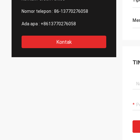
Tip
hati nurani.
Nomor telepon :
86-13770276058
Men
Ada apa :
+8613770276058
Kontak
TI