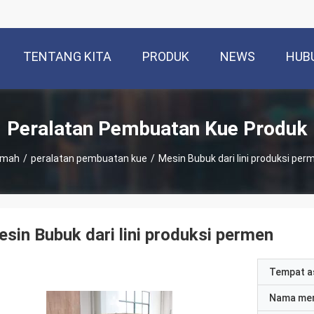
TENTANG KITA
PRODUK
NEWS
HUB
Peralatan Pembuatan Kue Produk
umah
/
peralatan pembuatan kue
/
Mesin Bubuk dari lini produksi per
sin Bubuk dari lini produksi permen
Tempat a
Nama me