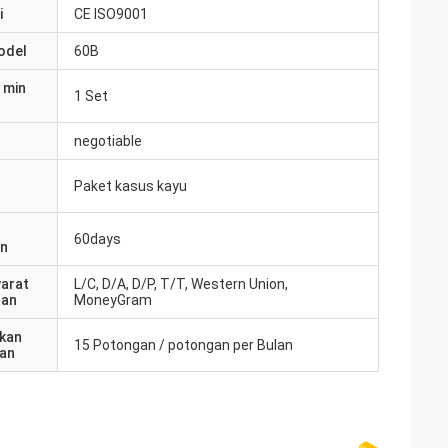
i
CE ISO9001
odel
60B
 min
1 Set
negotiable
Paket kasus kayu
60days
an
yarat
L/C, D/A, D/P, T/T, Western Union,
ran
MoneyGram
kan
15 Potongan / potongan per Bulan
an